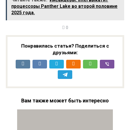
снижением
процессоры Panther Lake во второй половине
мозговой
2025 года.
активности
0
Понравилась статья? Поделиться с
друзьями:
Вам также может быть интересно