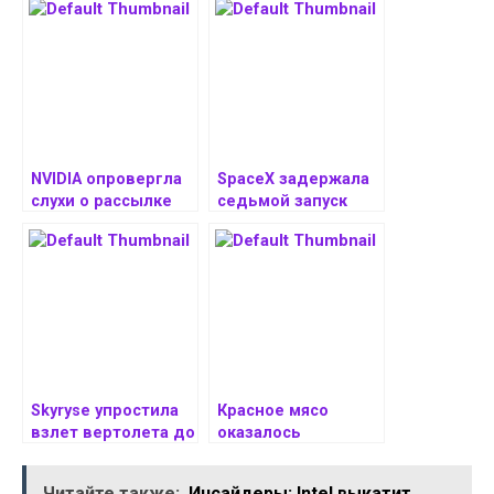
NVIDIA опровергла
SpaceX задержала
слухи о рассылке
седьмой запуск
обзорщикам
ракеты Starship
улучшенных
GeForce RTX 5090
Skyryse упростила
Красное мясо
взлет вертолета до
оказалось
края — одной рукой
соединено с
достаточно
деменцией и
Читайте также:
Инсайдеры: Intel выкатит