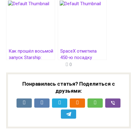
частной миссии
Starship — утечка
к МКС отложен
топлива
Как прошёл восьмой
SpaceX отметила
запуск Starship:
450-ю посадку
ракета снова
ракеты Falcon 9
0
взорвалась в
космосе
Понравилась статья? Поделиться с
друзьями: