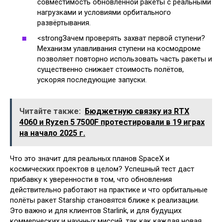
совместимость обновлённой ракеты с реальными
нагрузками и условиями орбитального
развёртывания.
<strongЗачем проверять захват первой ступени?
Механизм улавливания ступени на космодроме
позволяет повторно использовать часть ракеты и
существенно снижает стоимость полётов,
ускоряя последующие запуски.
Читайте также:
Бюджетную связку из RTX
4060 и Ryzen 5 7500F протестировали в 19 играх
на начало 2025 г.
Что это значит для реальных планов SpaceX и
космических проектов в целом? Успешный тест даст
прибавку к уверенности в том, что обновления
действительно работают на практике и что орбитальные
полёты ракет Starship становятся ближе к реализации.
Это важно и для клиентов Starlink, и для будущих
коммерческих и научных миссий, так как каждая новая