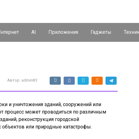
нтернет
AI
Приложения
Гаджеты
Техни
Автор:
admin83
рки и уничтожения зданий, сооружений или
тот процесс может проводиться по различным
 зданий, реконструкция городской
х объектов или природные катастрофы.