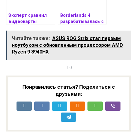
Эксперт сравнил
Borderlands 4
видеокарты
разрабатывалась с
GeForce RTX 2080,
упором на 30 FPS в
RTX 3080, RTX 4080
случае консоли
Читайте также:
ASUS ROG Strix стал первым
и RTX 5080 в 9 играх
Nintendo Switch 2
ноутбуком с обновленным процессором AMD
в 2K
Ryzen 9 8940HX
0
Понравилась статья? Поделиться с
друзьями: