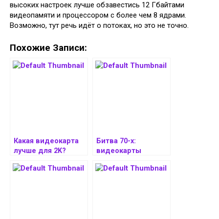
высоких настроек лучше обзавестись 12 Гбайтами
видеопамяти и процессором с более чем 8 ядрами.
Возможно, тут речь идёт о потоках, но это не точно.
Похожие Записи:
Какая видеокарта
Битва 70-х:
лучше для 2K?
видеокарты
GeForce RTX 3080
GeForce RTX 2070,
сравнили с GeForce
RTX 3070, RTX 4070
RTX 5070 в 10 играх
и RTX 5070
сравнили в 10 играх
в 2K