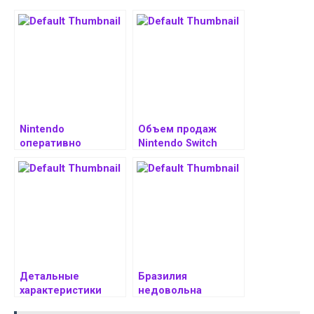
Nintendo
Объем продаж
оперативно
Nintendo Switch
наказывает баном
достиг 150
за MIG Flash в
миллионов единиц
случае консоли
Switch 2
Детальные
Бразилия
характеристики
недовольна
портативной
лицензионным