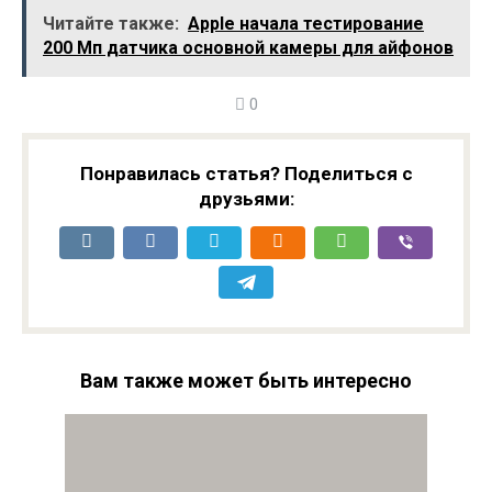
консоли Nintendo
соглашением
Читайте также:
Apple начала тестирование
Switch 2 были
консоли Nintendo
200 Мп датчика основной камеры для айфонов
раскрыты
Switch 2
0
Понравилась статья? Поделиться с
друзьями:
Вам также может быть интересно