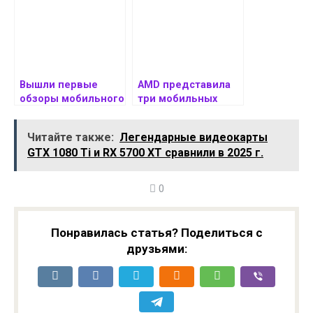
графики за $249
DRAM и NAND
Вышли первые
AMD представила
обзоры мобильного
три мобильных
процессора AMD
процессора Ryzen
Ryzen AI MAX+ 395
AI с необычными
Читайте также:
Легендарные видеокарты
названиями
GTX 1080 Ti и RX 5700 XT сравнили в 2025 г.
0
Понравилась статья? Поделиться с
друзьями: