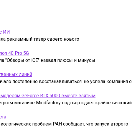
 с ИИ
тила рекламный тизер своего нового
mon 40 Pro 5G
ла "Обзоры от iCE" назвал плюсы и минусы
твенных линий
чало постепенно восстанавливаться: не успела компания 
 моделям GeForce RTX 5000 вместе взятым
ецком магазине Mindfactory подтверждает крайне высокий
ста
иологических проблем РАН сообщает, что запуск второго