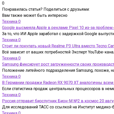
0
Понравилась статья? Поделиться с друзьями:
Вам также может быть интересно
Техника
0
Google высмеяла Apple в рекламе Pixel 10 из-за проблем
За то, что ИИ Apple заработал с задержкой Google выпус
Техника
0
Стоит ли покупать новый Realme P3 Ultra вместо Tecno Ca
Всё зависит от ваших потребностей Эксперт YouTube-кана
Техника
0
Samsung фиксирует рост загруженности своих производс
Положение литейного подразделения Samsung, похоже, на
Техника
0
В Германии продажи Radeon RX 9070 XT аналогичны всем
Если статистика продаж центральных процессоров в нем
Техника
0
Россия отправит биоспутник Бион-М №2 в космос 20 авгу
Для исследований ТАСС со ссылкой на Институт медико-б
Техника
0