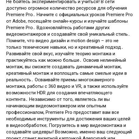
Не бойтесь экспериментировать и учиться! В сети
доступно огромное количество ресурсов для обучения
Premiere Pro․ Начните с официальных уроков Premiere Pro
от Adobe, посещайте онлайн-курсы и изучайте шаблоны
Premiere Pro․ Вдохновляйтесь работами других
видеомонтажеров и создавайте свой уникальный стиль․
Помните, что видео дизайн и motion design – это не
только технические навыки, но и креативный подход․
Развивайте свой вкус, изучайте теорию монтажа и
практикуйтесь как можно больше․ Освоив нелинейный
монтаж, вы сможете создавать динамичный монтаж,
креативный монтаж и воплощать самые смелые идеи в
реальность․ Осваивайте приемы многокамерного
монтажа, работы с 360 видео и VR, а также используйте
возможности HDR для создания впечатляющего
контента․ Независимо от того, являетесь ли вы
начинающим видеомонтажером или опытным
профессионалом, Premiere Pro предоставит вам все
необходимые инструменты для достижения ваших целей
в видеообработке; Погрузитесь в мир видеомонтажа и
создавайте шедевры! Возможно, именно ваш следующий
проект станет визитной карточкой Agencypark или