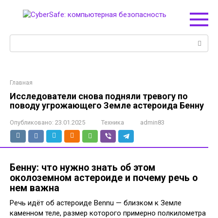
Перейти
к
контенту
Поиск:
Главная
Исследователи снова подняли тревогу по
поводу угрожающего Земле астероида Бенну
Опубликовано:
23.01.2025
Техника
admin83
Бенну: что нужно знать об этом
околоземном астероиде и почему речь о
нем важна
Речь идёт об астероиде Bennu — близком к Земле
каменном теле, размер которого примерно полкилометра