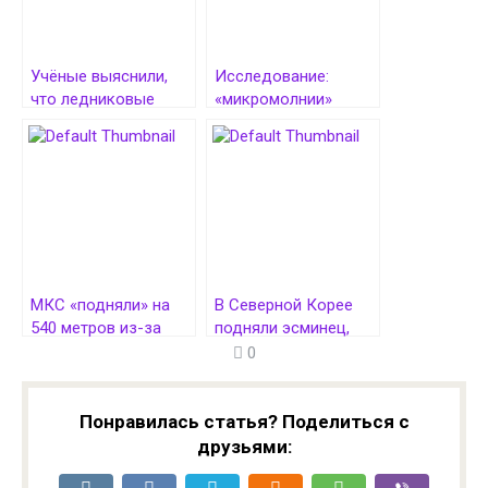
Учёные выяснили,
Исследование:
что ледниковые
«микромолнии»
периоды на Земле
в каплях зажгли
связаны со сдвигом
искру жизни
орбиты
на Земле
МКС «подняли» на
В Северной Корее
540 метров из-за
подняли эсминец,
космического
опрокинувшийся при
0
мусора
спуске на воду
Понравилась статья? Поделиться с
друзьями: