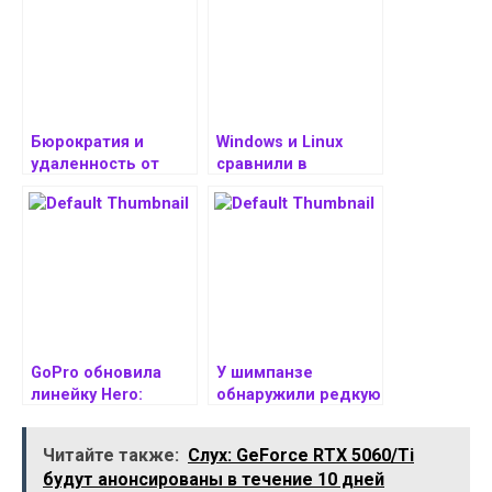
Бюрократия и
Windows и Linux
удаленность от
сравнили в
Тайваня
видеоиграх. С
препятствуют TSMC
видеокартами AMD
внедрению
они аналогичны
новейших
разработок в США
GoPro обновила
У шимпанзе
линейку Hero:
обнаружили редкую
теперь эти экшен-
способность —
камеры идеально
придумывать
Читайте также:
Слух: GeForce RTX 5060/Ti
подходят соцсетям
полностью новые
будут анонсированы в течение 10 дней
жесты