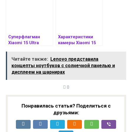
двойным
перископом
представят 11 июня
Суперфлагман
Характеристики
Xiaomi 15 Ultra
камеры Xiaomi 15
показали на
Ultra компания
рендерах с новым
раскрыла
Читайте также:
Lenovo представила
двухцветным
официально
концепты ноутбуков с солнечной панелью и
дизайном
дисплеем на шарнирах
0
Понравилась статья? Поделиться с
друзьями: