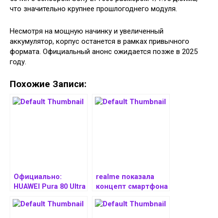
что значительно крупнее прошлогоднего модуля.
Несмотря на мощную начинку и увеличенный
аккумулятор, корпус останется в рамках привычного
формата. Официальный анонс ожидается позже в 2025
году.
Похожие Записи:
Официально:
realme показала
HUAWEI Pura 80 Ultra
концепт смартфона
с кастомным 1-
с батареей на 10 000
дюймовым
мАч и тонким
сенсором и
корпусом