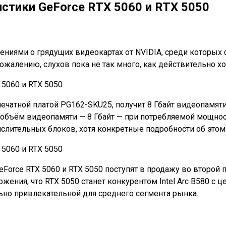
истики GeForce RTX 5060 и RTX 5050
ниями о грядущих видеокартах от NVIDIA, среди которых 
 сожалению, слухов пока не так много, как действительно 
чатной платой PG162-SKU25, получит 8 Гбайт видеопамяти 
объём видеопамяти — 8 Гбайт — при потребляемой мощности
ительных блоков, хотя конкретные подробности об этом п
 GeForce RTX 5060 и RTX 5050 поступят в продажу во втор
ения, что RTX 5050 станет конкурентом Intel Arc B580 с ц
льно привлекательной для среднего сегмента рынка.