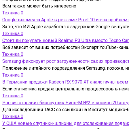
Вам также может быть интересно
Техника
0
Google высмеяла Apple в рекламе Pixel 10 из-за проблем
За то, что ИИ Apple заработал с задержкой Google выпус
Техника
0
Стоит ли покупать новый Realme P3 Ultra вместо Tecno Ca
Всё зависит от ваших потребностей Эксперт YouTube-кана
Техника
0
Samsung фиксирует рост загруженности своих производс
Положение литейного подразделения Samsung, похоже, на
Техника
0
В Германии продажи Radeon RX 9070 XT аналогичны всем
Если статистика продаж центральных процессоров в нем
Техника
0
Россия отправит биоспутник Бион-М №2 в космос 20 авгу
Для исследований ТАСС со ссылкой на Институт медико-б
Техника
0
У США новые спутники-шпионы для отслеживания подвижн