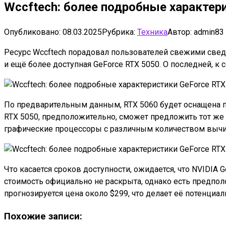
Wccftech: более подробные характер
Опубликовано:
08.03.2025
Рубрика:
Техника
Автор:
admin83
Ресурс Wccftech порадовал пользователей свежими сведе
и ещё более доступная GeForce RTX 5050. О последней, к
По предварительным данным, RTX 5060 будет оснащена пе
RTX 5050, предположительно, сможет предложить тот же 
графические процессоры с различным количеством вычисл
Что касается сроков доступности, ожидается, что NVIDIA
стоимость официально не раскрыта, однако есть предполож
прогнозируется цена около $299, что делает её потенциа
Похожие записи: