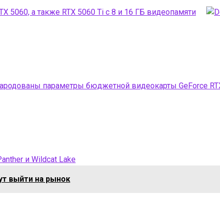
X 5060, а также RTX 5060 Ti с 8 и 16 ГБ видеопамяти
ародованы параметры бюджетной видеокарты GeForce RTX 
ther и Wildcat Lake
гут выйти на рынок