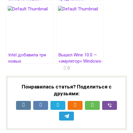
внедрению Rust в
обновлять ядро
ядро
Linux без
перезапуска
серверов и прочих
устройств
Intel добавила три
Вышел Wine 10.0 —
новых
«эмулятор» Windows-
идентификатора GPU
приложений под
0
Battlemage в ядро
Linux
Linux
Понравилась статья? Поделиться с
друзьями: