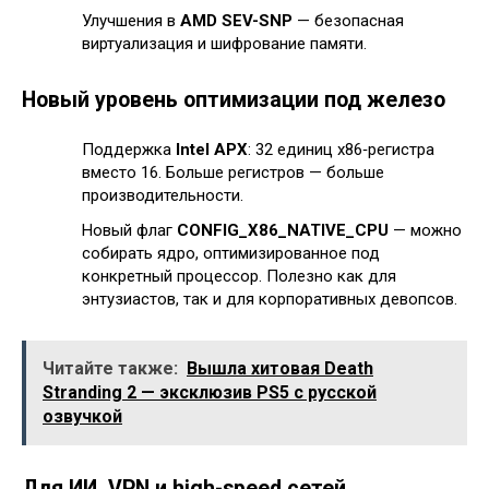
Улучшения в
AMD SEV-SNP
— безопасная
виртуализация и шифрование памяти.
Новый уровень оптимизации под железо
Поддержка
Intel APX
: 32 единиц x86‑регистра
вместо 16. Больше регистров — больше
производительности.
Новый флаг
CONFIG_X86_NATIVE_CPU
— можно
собирать ядро, оптимизированное под
конкретный процессор. Полезно как для
энтузиастов, так и для корпоративных девопсов.
Читайте также:
Вышла хитовая Death
Stranding 2 — эксклюзив PS5 с русской
озвучкой
Для ИИ, VPN и high-speed сетей