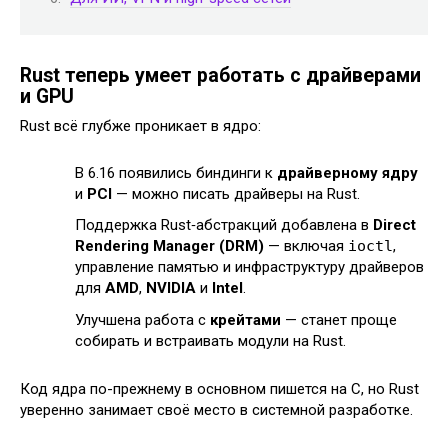
Rust теперь умеет работать с драйверами
и GPU
Rust всё глубже проникает в ядро:
В 6.16 появились биндинги к
драйверному ядру
и
PCI
— можно писать драйверы на Rust.
Поддержка Rust‑абстракций добавлена в
Direct
Rendering Manager (DRM)
— включая
ioctl
,
управление памятью и инфраструктуру драйверов
для
AMD
,
NVIDIA
и
Intel
.
Улучшена работа с
крейтами
— станет проще
собирать и встраивать модули на Rust.
Код ядра по-прежнему в основном пишется на C, но Rust
уверенно занимает своё место в системной разработке.