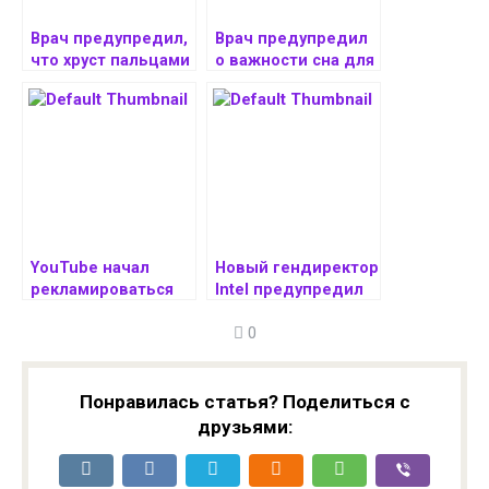
Врач предупредил,
Врач предупредил
что хруст пальцами
о важности сна для
опасен при
здоровья сердца
заболеваниях
опорно-
двигательного
аппарата
YouTube начал
Новый гендиректор
рекламироваться
Intel предупредил
в TikTok, а TikTok
сотрудников о
0
в YouTube
предстоящих
«трудных
решениях»
Понравилась статья? Поделиться с
друзьями: