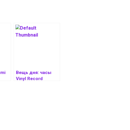
omi
Вещь дня: часы
Vinyl Record
оды
Automatic Watch с
fier
дизайном
м,
проигрывателя
винила
ет