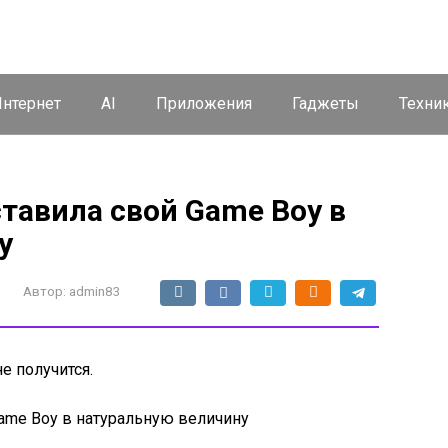
нтернет
AI
Приложения
Гаджеты
Техни
тавила свой Game Boy в
у
Автор:
admin83
не получится.