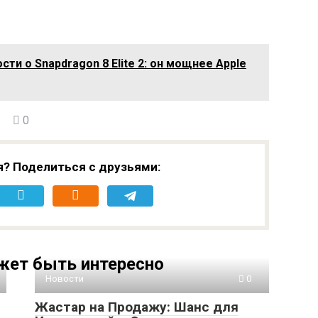
ти о Snapdragon 8 Elite 2: он мощнее Apple
0
я? Поделиться с друзьями:
жет быть интересно
Новости
0
Жастар на Продажу: Шанс для