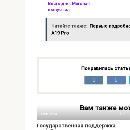
Вещь дня: Marshall
выпустил
стильную колонку
Kilburn III с
Читайте также:
Первые подробнос
автономностью в
A19 Pro
50 часов
Понравилась стать
Вам также мо
Новости
0
Государственная поддержка