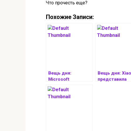
Что прочесть еще?
Похожие Записи:
Вещь дня:
Вещь дня: Xia
Microsoft
представила
представила свой
очистители в
первый квантовый
Mijia Water Puri
процессор
Pro с фильтро
Majorana 1
который
прослужит 6 л