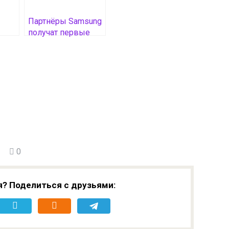
Партнёры Samsung
получат первые
а
образцы памяти
HBM4 в этом
месяце
0
я? Поделиться с друзьями: