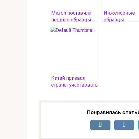
Micron поставила
Инженерные
первые образцы
образцы
памяти HBM4
процессоров н
объёмом 36 Гбайт
AMD Zen 6 уже
избранным
поставляются
партнёрам
партнёрам
Китай призвал
страны участвовать
в миссии
по возвращению
образцов с Марса
Понравилась стать