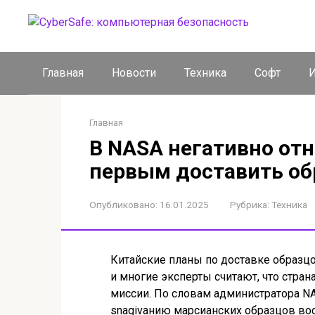
Перейти
к
контенту
Главная
Новости
Техника
Софт
И
Главная
В NASA негативно отн
первым доставить об
Опубликовано:
16.01.2025
Рубрика:
Техника
Китайские планы по доставке образцо
и многие эксперты считают, что стра
миссии. По словам администратора NA
snagivанию марсианских образцов вос