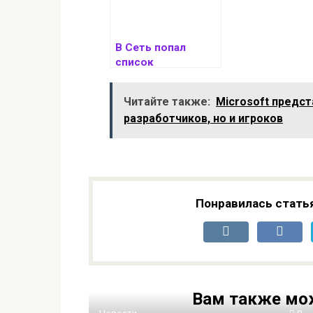
В Сеть попал
список
смартфонов
Realme, которые
Читайте также:
Microsoft предс
получат Android 16
разработчиков, но и игроков
Понравилась стать
Вам также мо