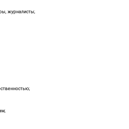
ры, журналисты;
ественностью;
ам;