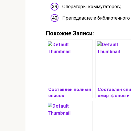
Операторы коммутаторов;
Преподаватели библиотечного 
Похожие Записи:
Составлен полный
Составлен сп
список
смартфонов и
смартфонов и
планшетов Xia
планшетов
которые полу
Samsung, которые
Android 16
получат One UI 7 в
апреле 2025