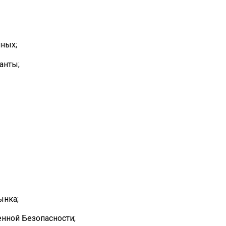
нных;
анты;
ынка;
нной Безопасности;