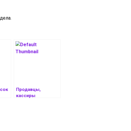
дела.
исок
Продавцы,
кассиры
omi,
и не только:
чат
представителей
каких профессий
уже заменил ИИ