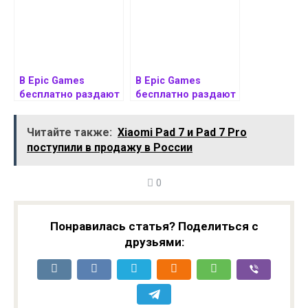
Happy Game
В Epic Games
В Epic Games
бесплатно раздают
бесплатно раздают
сразу две
сразу две игры:
игры: Limbo и Tiny
шутер Sky Racket и
Читайте также:
Xiaomi Pad 7 и Pad 7 Pro
Tinau0027s
бродилку Figment 2
поступили в продажу в России
Wonderlands
0
Понравилась статья? Поделиться с
друзьями: