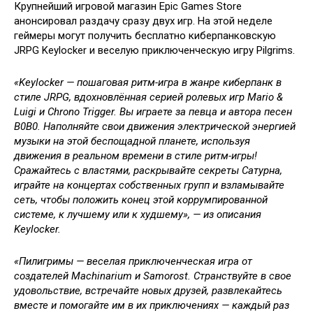
Крупнейший игровой магазин Epic Games Store
анонсировал раздачу сразу двух игр. На этой неделе
геймеры могут получить бесплатно киберпанковскую
JRPG Keylocker и веселую приключенческую игру Pilgrims.
«Keylocker — пошаговая ритм-игра в жанре киберпанк в
стиле JRPG, вдохновлённая серией ролевых игр Mario &
Luigi и Chrono Trigger. Вы играете за певца и автора песен
B0B0. Наполняйте свои движения электрической энергией
музыки на этой беспощадной планете, используя
движения в реальном времени в стиле ритм-игры!
Сражайтесь с властями, раскрывайте секреты Сатурна,
играйте на концертах собственных групп и взламывайте
сеть, чтобы положить конец этой коррумпированной
системе, к лучшему или к худшему», — из описания
Keylocker.
«Пилигримы — веселая приключенческая игра от
создателей Machinarium и Samorost. Странствуйте в свое
удовольствие, встречайте новых друзей, развлекайтесь
вместе и помогайте им в их приключениях — каждый раз