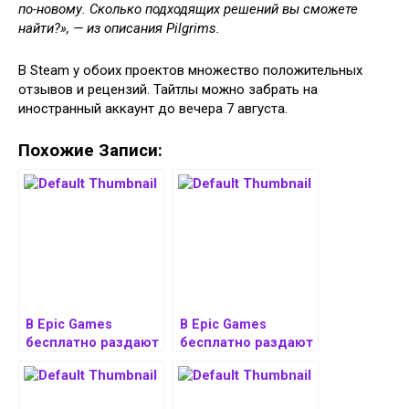
по-новому. Сколько подходящих решений вы сможете
найти?», — из описания Pilgrims.
В Steam у обоих проектов множество положительных
отзывов и рецензий. Тайтлы можно забрать на
иностранный аккаунт до вечера 7 августа.
Похожие Записи:
В Epic Games
В Epic Games
бесплатно раздают
бесплатно раздают
сразу две игры:
сразу две игры:
шутер и стратегию
зомби-экшен Dead
Touch Type Tale
Island 2 и хоррор