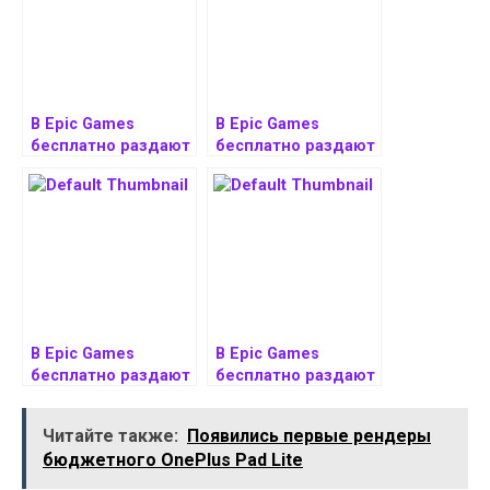
В Epic Games
В Epic Games
бесплатно раздают
бесплатно раздают
сразу две игры:
приключенческую
шутер и стратегию
игру Mages of
Touch Type Tale
Mystralia
В Epic Games
В Epic Games
бесплатно раздают
бесплатно раздают
ролевой боевик
пиксельную аркаду
Mortal Shell
River City Girls
Читайте также:
Появились первые рендеры
бюджетного OnePlus Pad Lite