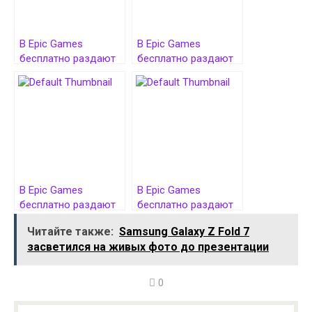
В Epic Games
В Epic Games
бесплатно раздают
бесплатно раздают
симулятор
симулятор Jurassic
менеджера
World Evolution 2
Формулы-1
В Epic Games
В Epic Games
бесплатно раздают
бесплатно раздают
приключенческую
пиксельную аркаду
Читайте также:
Samsung Galaxy Z Fold 7
игру Mages of
River City Girls
засветился на живых фото до презентации
Mystralia
0