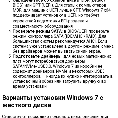
Определитесь со схемой диска
: MBR (Legacy
BIOS) или GPT (UEFI). Для старых компьютеров —
MBR; для машин с UEFI лучше GPT. Windows 7 x64
поддерживает установку в UEFI, но требует
корректной подготовки EFI‑раздела и
совместимости оборудования.
Проверьте режим SATA
: в BIOS/UEFI проверьте
режим контроллера SATA (IDE/AHCI/RAID). Для
большинства систем рекомендуется AHCI. Если
система уже установлена в другом режиме, смена
без драйверов может вызвать синий экран.
Подготовьте драйверы
: для новых материнских
плат могут потребоваться драйверы
SATA/NVMe/USB3.0. Windows 7 из коробки не
содержит драйверов NVMe и некоторых USB3
контроллеров — иногда их нужно интегрировать в
установочный образ или загрузить вручную во
время установки.
Варианты установки Windows 7 с
жесткого диска
Существуют несколько подходов; ниже описаны два