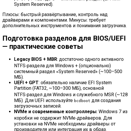
System Reserved).
Плюсы: быстрый развёртывание, контроль над
драйверами и компонентами. Минусы: требует
дополнительных инструментов и понимания загрузчика.
Подготовка разделов для BIOS/UEFI
— практические советы
Legacy BIOS + MBR
: достаточно одного активного
NTFS‑раздела для Windows + (опционально)
системный раздел «System Reserved» (~100–500
МБ).
UEFI + GPT
: обязательно наличие EFI System
Partition (FAT32, ~100–300 МБ), основной
NTFS‑раздел для Windows и служебного MSR (~128
МБ). Для UEFI используйте
для создания
bcdboot
загрузочных записей.
NVMe и современные контроллеры
: Windows 7 из
коробки не содержит NVMe‑драйверов. Для
установки на NVMe необходимы драйверы от
производителя или интеграция их в образ.