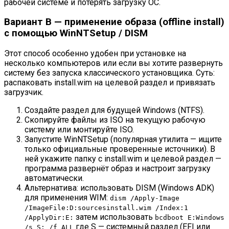
рабочей системе и потерять загрузку ОС.
Вариант B — применение образа (offline install)
с помощью WinNTSetup / DISM
Этот способ особенно удобен при установке на
несколько компьютеров или если вы хотите развернуть
систему без запуска классического установщика. Суть:
распаковать install.wim на целевой раздел и привязать
загрузчик.
Создайте раздел для будущей Windows (NTFS).
Скопируйте файлы из ISO на текущую рабочую
систему или монтируйте ISO.
Запустите WinNTSetup (популярная утилита — ищите
только официальные проверенные источники). В
ней укажите папку с install.wim и целевой раздел —
программа развернёт образ и настроит загрузку
автоматически.
Альтернатива: использовать DISM (Windows ADK)
для применения WIM:
dism /Apply-Image
/ImageFile:D:sourcesinstall.wim /Index:1
затем использовать
/ApplyDir:E:
bcdboot E:Windows
где S — системный раздел (EFI или
/s S: /f ALL