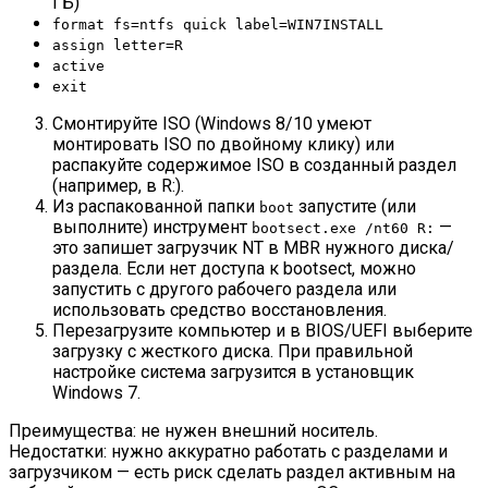
ГБ)
format fs=ntfs quick label=WIN7INSTALL
assign letter=R
active
exit
Смонтируйте ISO (Windows 8/10 умеют
монтировать ISO по двойному клику) или
распакуйте содержимое ISO в созданный раздел
(например, в R:).
Из распакованной папки
запустите (или
boot
выполните) инструмент
—
bootsect.exe /nt60 R:
это запишет загрузчик NT в MBR нужного диска/
раздела. Если нет доступа к bootsect, можно
запустить с другого рабочего раздела или
использовать средство восстановления.
Перезагрузите компьютер и в BIOS/UEFI выберите
загрузку с жесткого диска. При правильной
настройке система загрузится в установщик
Windows 7.
Преимущества: не нужен внешний носитель.
Недостатки: нужно аккуратно работать с разделами и
загрузчиком — есть риск сделать раздел активным на