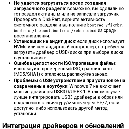
Не удаётся загрузиться после создания
загрузочного раздела
: возможно, вы сделали не
тот раздел активным или не записали загрузчик.
Проверьте в DiskPart, верните активность
системного раздела и выполните
,
bootrec /fixmbr
,
из среды
bootrec /fixboot
bootrec /rebuildbcd
восстановления.
Установщик не видит диск
: если диск использует
NVMe или нестандартный контроллер, потребуется
загрузить драйвер с USB/диска при выборе диска
в установщике.
Ошибка целостности ISO/пропавшие файлы
:
используйте проверенный ISO, сравните хеш
(MD5/SHA1) с эталоном, распакуйте заново.
Проблемы с USB‑устройствами при установке на
современные ноутбуки
: Windows 7 не включает
многие драйверы USB3.0/USB3.1. В таком случае
лучше интегрировать USB3 драйверы в образ или
подключить клавиатуру/мышь через PS/2, если
доступно, либо использовать другой метод
установки.
Интеграция драйверов и обновлений