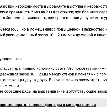
и грязи; при необходимости выровняйте выступы и неровн
лжна превышать 2 мм на 2 м для стяжки; при больших пе
 сделайте тест на влажность; при превышении допустимого
ебуется (обычно в помещениях с повышенной влажностью и
рный расширительный зазор 10–12 мм между стеной и пане
дующие шаги:
кладут параллельно источнику света. Это помогает миним
выдерживая зазор 10–12 мм между стеной и панелями с по
гоняя концы друг к другу. В начале можно рассмотреть ва
ном месте.
те соседние ряды на выравнивание и отсутствующие зазор
 процессора: ключевые факторы и методы оценки