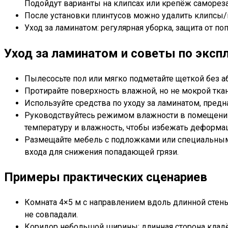
Подойдут варианты на клипсах или крепёж саморезам
После установки плинтусов можно удалить клипсы/п
Уход за ламинатом: регулярная уборка, защита от 
Уход за ламинатом и советы по эксп
Пылесосьте пол или мягко подметайте щеткой без а
Протирайте поверхность влажной, но не мокрой ткан
Используйте средства по уходу за ламинатом, предн
Руководствуйтесь режимом влажности в помещении
температуру и влажность, чтобы избежать деформа
Размещайте мебель с подложками или специальными
входа для снижения попадающей грязи.
Примеры практических сценариев
Комната 4×5 м с направлением вдоль длинной стен
не совпадали.
Коридор небольшой ширины: длинная сторона кладё