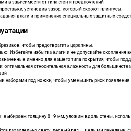
и в зависимости от типа стен и предпочтений.
роставки, установив зазор, который скроют плинтусы.
попадания влаги и применение специальных защитных средс
луатации
бразивов, чтобы предотвратить царапины.
ью. Избегайте избытка влаги и не допускайте скопления в
азначенные именно для вашего типа покрытия, чтобы подд
: оптимальная относительная влажность для большинства
ций.
 наборами под ножки, чтобы уменьшить риск появления в
ы: выбираем толщину 8–9 мм, уложим вдоль стены, испол
тся параллельно свету, первый ряд — целыми панелями, с