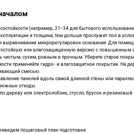
 началом
состойкости (например, 31–34 для бытового использования
с эксплуатации и толщина, тем дольше прослужит пол в усло
и выравнивание микрорегулировок основания. Для помеще
лагостойкую или влагозащищённую версию с повышенным
 чистым, сухим, ровным и прочным. Уберите старое покрыти
мости применяйте гидро- и влагозащитное покрытие. На д
нивающей смесью.
правление панелей вдоль самой длинной стены или паралле
зможные отходы.
по дереву или электролобзик, стусло, брусок и резиновый 
Приведем пошаговый план подготовки: