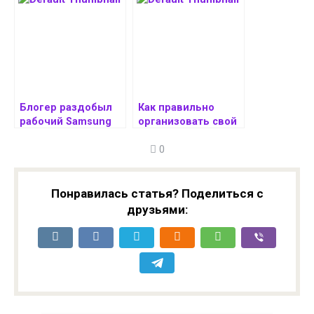
компьютеру
безопасность
Блогер раздобыл
Как правильно
рабочий Samsung
организовать свой
Galaxy S25 Edge и
рабочий день
0
сравнил его с Galaxy
Z Fold FE
Понравилась статья? Поделиться с
друзьями: