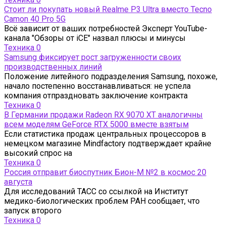
Стоит ли покупать новый Realme P3 Ultra вместо Tecno
Camon 40 Pro 5G
Всё зависит от ваших потребностей Эксперт YouTube-
канала "Обзоры от iCE" назвал плюсы и минусы
Техника
0
Samsung фиксирует рост загруженности своих
производственных линий
Положение литейного подразделения Samsung, похоже,
начало постепенно восстанавливаться: не успела
компания отпраздновать заключение контракта
Техника
0
В Германии продажи Radeon RX 9070 XT аналогичны
всем моделям GeForce RTX 5000 вместе взятым
Если статистика продаж центральных процессоров в
немецком магазине Mindfactory подтверждает крайне
высокий спрос на
Техника
0
Россия отправит биоспутник Бион-М №2 в космос 20
августа
Для исследований ТАСС со ссылкой на Институт
медико-биологических проблем РАН сообщает, что
запуск второго
Техника
0