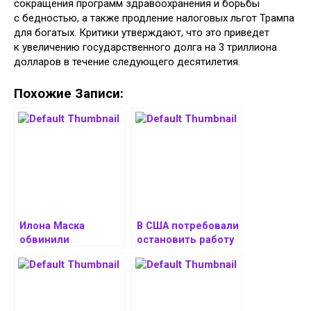
сокращения программ здравоохранения и борьбы
с бедностью, а также продление налоговых льгот Трампа
для богатых. Критики утверждают, что это приведет
к увеличению государственного долга на 3 триллиона
долларов в течение следующего десятилетия.
Похожие Записи:
Илона Маска
В США потребовали
обвинили
остановить работу
в использовании
дата-центра ИИ-
своего положения
стартапа xAI Илона
в правительстве
Маска
США