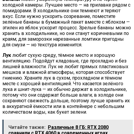
холодной камеры. Лучшее место — на прилавке рядом с
помидорами. В холодильнике они темнеют и теряют
вкус. Если нужно ускорить созревание, поместите
зелёные бананы в бумажный пакет вместе с яблоком —
этилен из яблок ускорит процесс. Зрелые бананы можно
хранить в холодильнике, но они станут коричневыми по
краям; для заморозки нарезанные ломтики пригодны
для смузи — но текстура изменится.
Лук
любит сухую среду, тёмное место и хорошую
вентиляцию. Подойдут кладовые, где прохладно и без
лишней влажности. Лук не любит прямых пластиковых
мешков и влажной атмосферы, которая способствует
гниению. Храните лук в сухом, прохладном и тёмном
месте с хорошей вентиляцией. Что касается зелёного
лука и шнит-лука — их обычно держат в холодильнике,
потому что они содержат больше влаги; в холоде они
сохраняют свежесть дольше, поэтому лучше хранить их
в аккуратной ёмкости или в контейнере с небольшим
количеством воды, как букет зелени.
Читайте также:
Различные 8 ГБ: RTX 2080
сравнили с RTX 4060 в современных играх