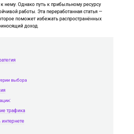
к нему. Однако путь к прибыльному ресурсy
ойчивой работы. Эта переработанная статья —
оторое поможет избежать распространённых
риносящий доход.
ратегия
терии выбора
ция
ации⁚
ие трафика
в интернете