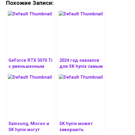
Похожие Записи:
GeForce RTX 5070 Ti
2024 год оказался
с уменьшенным
для SK hynix самым
количеством ROP
лучшим по выручке
уступает
полноценной
модели до 12%
Samsung, Micron и
SK hynix может
SK hynix могут
завершить