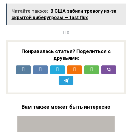
отказаться от
поглощение
производства DDR3
бизнеса Intel NAND
Читайте также:
В США забили тревогу из-за
и DDR4 в этом году
в следующем
скрытой киберугрозы — fast flux
месяце
0
Понравилась статья? Поделиться с
друзьями:
Вам также может быть интересно