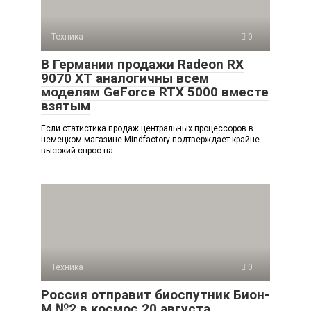
Техника
0
В Германии продажи Radeon RX
9070 XT аналогичны всем
моделям GeForce RTX 5000 вместе
взятым
Если статистика продаж центральных процессоров в
немецком магазине Mindfactory подтверждает крайне
высокий спрос на
Техника
0
Россия отправит биоспутник Бион-
М №2 в космос 20 августа