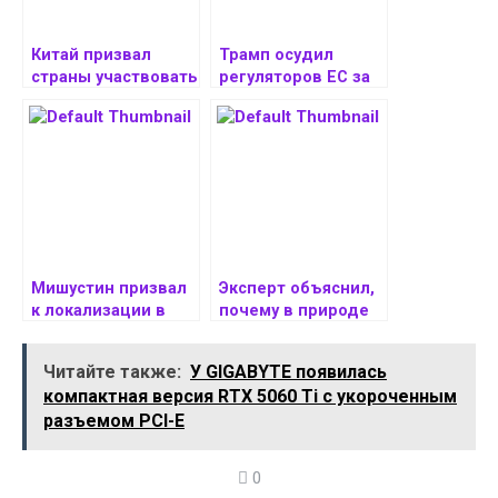
Китай призвал
Трамп осудил
страны участвовать
регуляторов ЕС за
в миссии
отношение к
по возвращению
американским
образцов с Марса
компаниям
Мишустин призвал
Эксперт объяснил,
к локализации в
почему в природе
России по
редко встречаются
возможности всех
синие животные и
Читайте также:
У GIGABYTE появилась
компонентов
растения
компактная версия RTX 5060 Ti с укороченным
производства
разъемом PCI-E
0