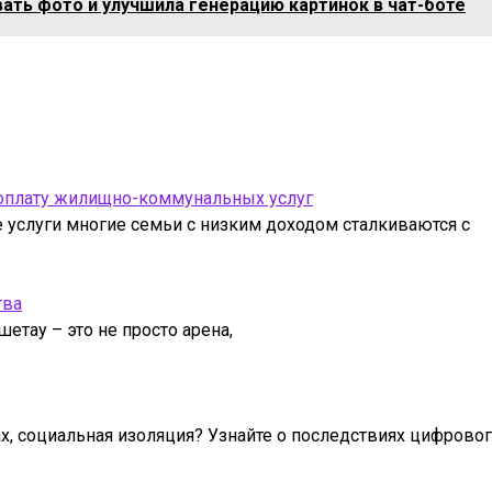
ать фото и улучшила генерацию картинок в чат-боте
 оплату жилищно-коммунальных услуг
услуги многие семьи с низким доходом сталкиваются с
тва
етау – это не просто арена,
ах, социальная изоляция? Узнайте о последствиях цифрово