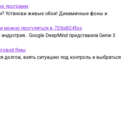
их программ
ми? Установи живые обои! Динамичные фоны и
рым можно прогуляться в 720p@24fps
индустрия… Google DeepMind представила Genie 3
лговой Ямы
ся долгов, взять ситуацию под контроль и выбраться