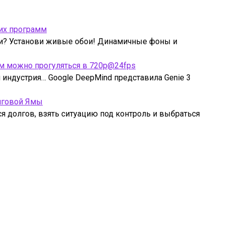
их программ
ми? Установи живые обои! Динамичные фоны и
рым можно прогуляться в 720p@24fps
индустрия… Google DeepMind представила Genie 3
лговой Ямы
ся долгов, взять ситуацию под контроль и выбраться