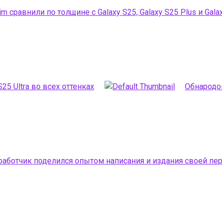
m сравнили по толщине с Galaxy S25, Galaxy S25 Plus и Galax
S25 Ultra во всех оттенках
Обнародов
работчик поделился опытом написания и издания своей пер