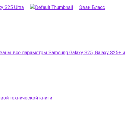
y S25 Ultra
Эван Бласс
аны все параметры Samsung Galaxy S25, Galaxy S25+ и
вой технической книги