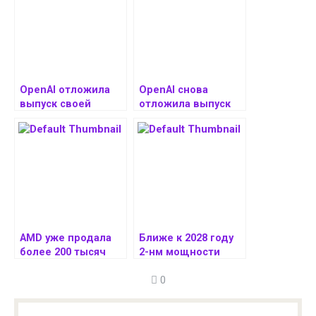
OpenAI отложила
OpenAI снова
выпуск своей
отложила выпуск
первой открытой
своей открытой
модели
модели ИИ
искусственного
интеллекта
AMD уже продала
Ближе к 2028 году
более 200 тысяч
2-нм мощности
видеокарт Radeon
TSMC увеличатся
0
RX 9000
до 200 тысяч
пластин в месяц