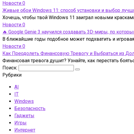
Новости
0
Живые обои Windows 11: способ установки и выбор лучш
Хочешь, чтобы твой Windows 11 заиграл новыми краска
Новости
0
🔥 Google Genie 3 научился создавать 3D-миры, по кото
В ближайшие годы подобное может подхватить и игровая 
Новости
0
Как Преодолеть Финансовую Тревогу и Выбраться из До
Финансовая тревога душит? Узнайте, как перестать боять
Поиск:
Рубрики
AI
IT
Windows
Безопасность
Гаджеты
Игры
Интернет