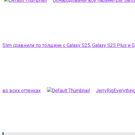
Обнародованы все параметры Samsung
Slim сравнили по толщине с Galaxy S25, Galaxy S25 Plus и Ga
во всех оттенках
JerryRigEverythi