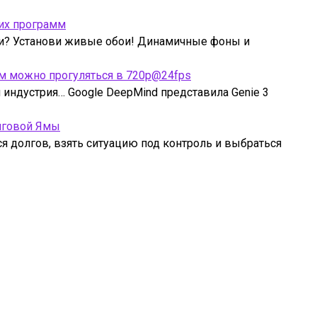
их программ
ми? Установи живые обои! Динамичные фоны и
рым можно прогуляться в 720p@24fps
индустрия… Google DeepMind представила Genie 3
лговой Ямы
ся долгов, взять ситуацию под контроль и выбраться