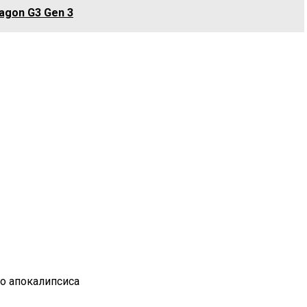
agon G3 Gen 3
го апокалипсиса