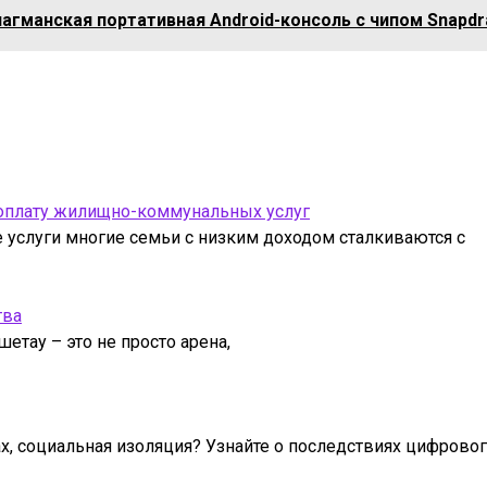
агманская портативная Android-консоль с чипом Snapdr
 оплату жилищно-коммунальных услуг
услуги многие семьи с низким доходом сталкиваются с
тва
етау – это не просто арена,
ах, социальная изоляция? Узнайте о последствиях цифрово