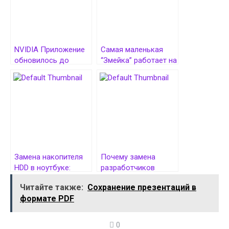
NVIDIA Приложение
Самая маленькая
обновилось до
“Змейка” работает на
версии 11.0.2.308,
субпикселях
получив
расширенный
контроль над
дисплеями
Замена накопителя
Почему замена
HDD в ноутбуке:
разработчиков
пошаговая
искусственным
Читайте также:
Сохранение презентаций в
инструкция
интеллектом —
формате PDF
большая ошибка
0