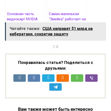
Основная часть
Самая маленькая
видеокарт NVIDIA
“Змейка” работает на
GeForce RTX 5000 FE
субпикселях
Читайте также:
США направят $1 млрд на
оказалась у
кибератаки, сократив защиту
перекупщиков
0
Понравилась статья? Поделиться с
друзьями:
Вам также может быть интересно