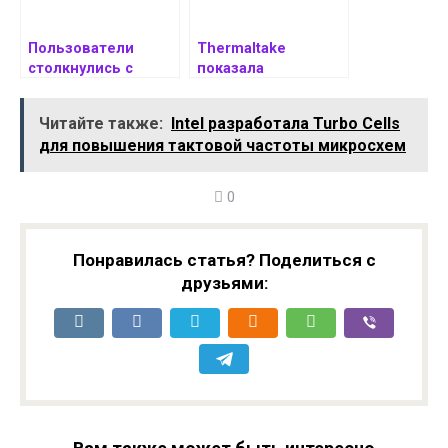
Пользователи
Thermaltake
столкнулись с
показала
возвратом RCS-
охлаждение для
сообщений к
ноутбуков Massive
Читайте также:
Intel разработала Turbo Cells
стандарту SMS
EXTREME
для повышения тактовой частоты микросхем
0
Понравилась статья? Поделиться с
друзьями: