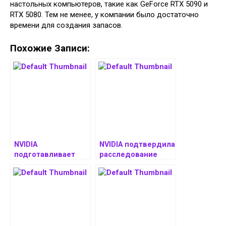
настольных компьютеров, такие как GeForce RTX 5090 и
RTX 5080. Тем не менее, у компании было достаточно
времени для создания запасов.
Похожие Записи:
NVIDIA
NVIDIA подтвердила
подготавливает
расследование
драйвер Game
проблем с
Ready 571 к запуску
видеокартами
видеокарт GeForce
GeForce RTX 5000
RTX 5000