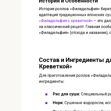
История и Особенности
История роллов «Филадельфия» берет н
адаптация традиционных японских су
«Филадельфия с креветкой»
– это да
на классический рецепт. Главная осо
«Филадельфия» (отсюда и название),
Состав и Ингредиенты д
Креветкой»
Для приготовления роллов «Филадел
ингредиенты:
Рис для суши:
Специальный ри
Нори:
Сушеные водоросли, исп