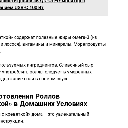
тавила игровой 4K QD-OLED-монитор с
танием USB-C 100 Вт
ткой» содержат полезные жиры омега-3 (из
и и лосося), витамины и минералы. Морепродукты
.
спользуемых ингредиентов. Сливочный сыр
 употреблять роллы следует в умеренных
содержание соли в соевом соусе.
отовления Роллов
кой» в Домашних Условиях
с креветкой» дома – это увлекательный
нструкции: