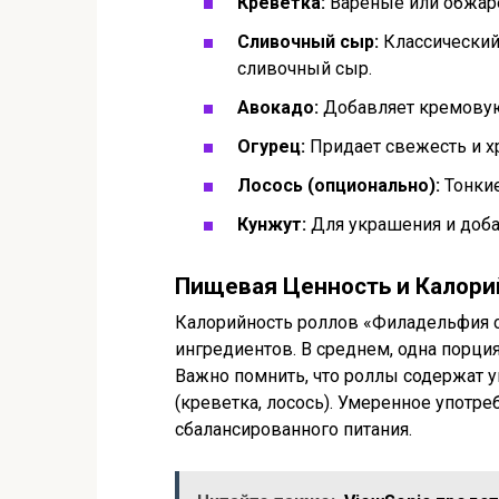
Креветка:
Вареные или обжаре
Сливочный сыр:
Классический
сливочный сыр.
Авокадо:
Добавляет кремовую
Огурец:
Придает свежесть и хр
Лосось (опционально):
Тонкие
Кунжут:
Для украшения и доба
Пищевая Ценность и Калори
Калорийность роллов «Филадельфия с 
ингредиентов. В среднем, одна порция
Важно помнить, что роллы содержат уг
(креветка, лосось). Умеренное употр
сбалансированного питания.