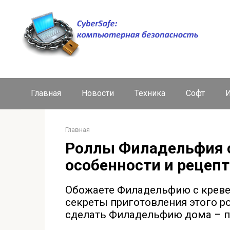
Перейти
к
контенту
Главная
Новости
Техника
Софт
И
Главная
Роллы Филадельфия с
особенности и рецепт
Обожаете Филадельфию с кревет
секреты приготовления этого р
сделать Филадельфию дома – п