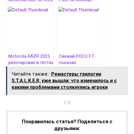
показал
достойные
выдающиеся
результаты в тестах
результаты в тестах
автономности от
автономности
GSMArena
Motorola RAZR 2025
Свежий POCO F7
разочаровал в тестах
показал
автономности —
впечатляющие
Читайте также:
Ремастеры трилогии
работает даже
результаты в тестах
S.T.A.L.K.E.R. уже вышли: что изменилось и с
меньше 10 часов
автономности
какими проблемами столкнулись игроки
0
Понравилась статья? Поделиться с
друзьями: