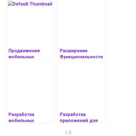
Продвижение
Расширение
мобильных
Функциональности
приложений:
Мобильных
стратегии и
Приложений:
методы
Стратегии и
Реализация
Разработка
Разработка
мобильных
приложений для
приложений для
детей и их
0
старшего
родителей: