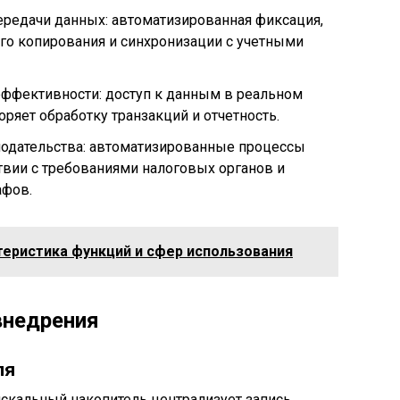
ередачи данных: автоматизированная фиксация,
о копирования и синхронизации с учетными
ффективности: доступ к данным в реальном
оряет обработку транзакций и отчетность.
одательства: автоматизированные процессы
твии с требованиями налоговых органов и
афов.
теристика функций и сфер использования
внедрения
ля
искальный накопитель централизует запись