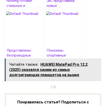
Nothing готовит
JBL представила
стильные и
новые
недорогие
беспроводные
беспроводные
наушники Tune Flex 2,
наушники CMF Buds 2
Buds 2 и Beam 2.
Plus
Стоят недорого
Представлены
Показаны
беспроводные
спортивные
наушники HUAWEI
наушники realme
Читайте также:
HUAWEI MatePad Pro 12.2
FreeBuds 6 с двумя
Buds Wireless 5 ANC
(2025) оказался одним из самых
драйверами и
долгоиграющих планшетов на рынке
Lossless Audio
0
Понравилась статья? Поделиться с