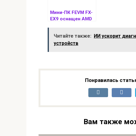
Мини-ПК FEVM FX-
EX9 оснащен AMD
Ryzen AI MAX+ 395
и 128 Гбайтами
Читайте также:
ИИ ускорит диаг
памяти
устройств
Понравилась стать
Вам также мо