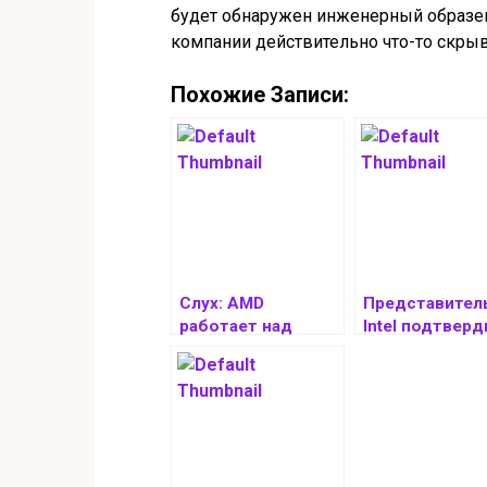
будет обнаружен инженерный образец
компании действительно что-то скры
Похожие Записи:
Слух: AMD
Представител
работает над
Intel подтверд
видеокартой
использовани
серии Radeon PRO
Arrow и Panthe
W9000 с 32
Lake в
Гбайтами памяти
портативных
консолях