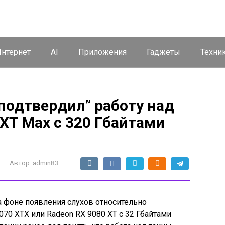
нтернет
AI
Приложения
Гаджеты
Техни
подтвердил” работу над
XT Max с 320 Гбайтами
Автор:
admin83
а фоне появления слухов относительно
70 XTX или Radeon RX 9080 XT с 32 Гбайтами