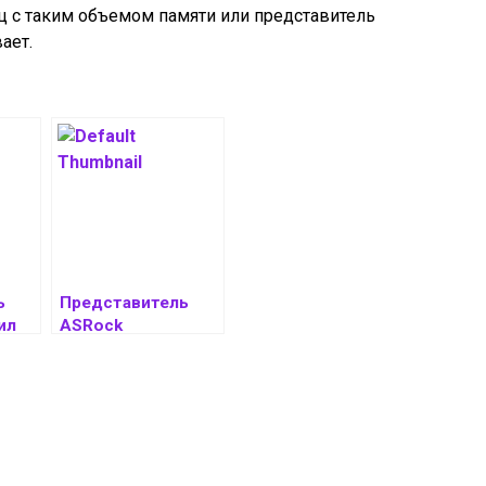
 с таким объемом памяти или представитель
вает.
ь
Представитель
ил
ASRock
е
подтвердил
r
причину сгорания
процессоров
Ryzen –
некорректный
BIOS