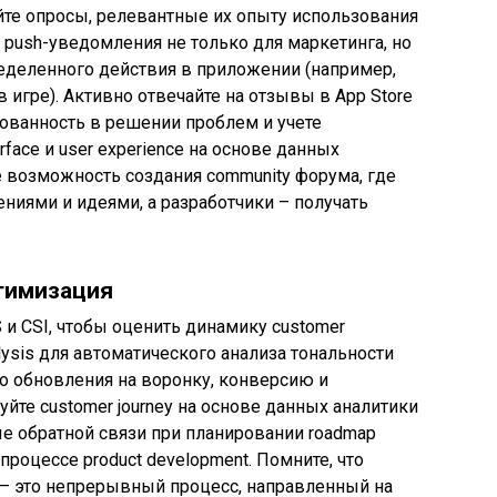
йте опросы, релевантные их опыту использования
push-уведомления не только для маркетинга, но
пределенного действия в приложении (например,
 игре). Активно отвечайте на отзывы в App Store
сованность в решении проблем и учете
face и user experience на основе данных
те возможность создания community форума, где
ниями и идеями, а разработчики – получать
тимизация
и CSI, чтобы оценить динамику customer
nalysis для автоматического анализа тональности
о обновления на воронку, конверсию и
йте customer journey на основе данных аналитики
ые обратной связи при планировании roadmap
роцессе product development. Помните, что
 – это непрерывный процесс, направленный на