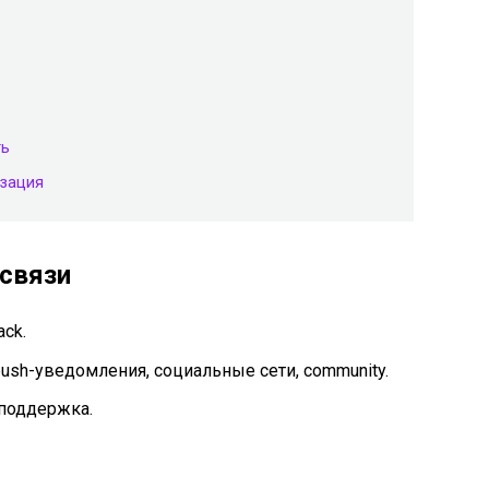
ть
изация
связи
ck.
ush-уведомления, социальные сети, community.
 поддержка.