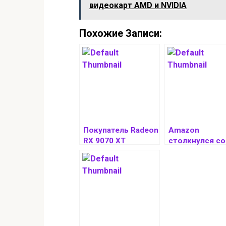
видеокарт AMD и NVIDIA
Похожие Записи:
Покупатель Radeon
Amazon
RX 9070 XT
столкнулся со
столкнулся с
сбоями
“лишним”
производства
конденсатором в
спутников и
комплекте
«сильно отста
поставки
от графика»