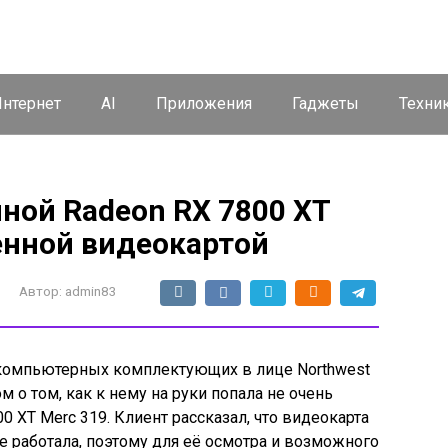
нтернет
AI
Приложения
Гаджеты
Техни
ной Radeon RX 7800 XT
енной видеокартой
Автор:
admin83
 компьютерных комплектующих в лице Northwest
м о том, как к нему на руки попала не очень
0 XT Merc 319. Клиент рассказал, что видеокарта
е работала, поэтому для её осмотра и возможного