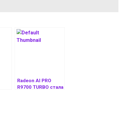
Radeon AI PRO
R9700 TURBO стала
первой
видеокартой
Radeon от ASUS с
ёт
разъёмом 12V-2×6