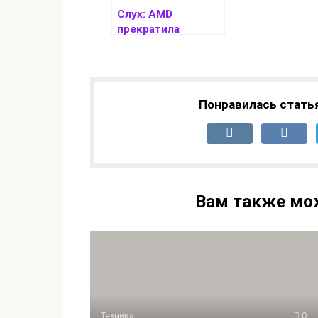
Слух: AMD
прекратила
производство
Radeon RX 7800 XT
в январе
Понравилась стать
Вам также мо
Техника
0