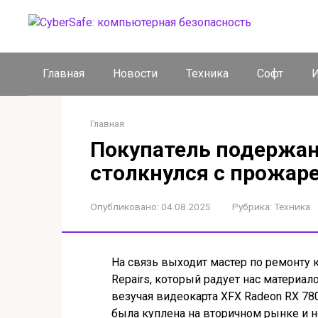
Перейти
к
контенту
Главная
Новости
Техника
Софт
И
Главная
Покупатель подержан
столкнулся с прожар
Опубликовано:
04.08.2025
Рубрика:
Техника
На связь выходит мастер по ремонту
Repairs, который радует нас материало
везучая видеокарта XFX Radeon RX 780
была куплена на вторичном рынке и н