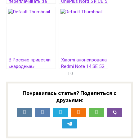
переплачивать за
OnePlus Nord 5 и CE 5
Xiaomi Redmi Note 14
представят уже 8
Pro+ против
июля
базового Note 14
В Россию привезли
Xiaomi анонсировала
«народные»
Redmi Note 14 SE 5G
смартфоны Xiaomi
с «убойной
0
Redmi Note 14
начинкой»
Понравилась статья? Поделиться с
друзьями: