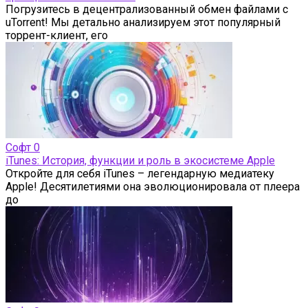
Погрузитесь в децентрализованный обмен файлами с
uTorrent! Мы детально анализируем этот популярный
торрент-клиент, его
Софт
0
iTunes: История, функции и роль в экосистеме Apple
Откройте для себя iTunes – легендарную медиатеку
Apple! Десятилетиями она эволюционировала от плеера
до