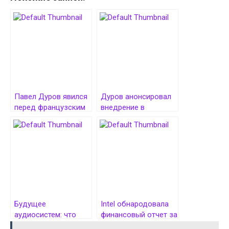
Павел Дуров явился
Дуров анонсировал
перед французским
внедрение в
судом. Что он
Telegram
рассказал
возможности
отправлять NFT-
подарки
Будущее
Intel обнародовала
аудиосистем: что
финансовый отчет за
ждёт нас через 10
четвертый квартал и