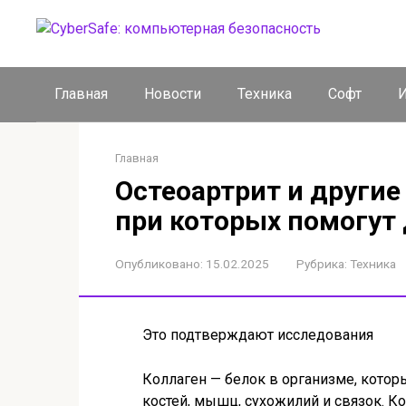
Перейти
к
контенту
Главная
Новости
Техника
Софт
И
Главная
Остеоартрит и другие
при которых помогут
Опубликовано:
15.02.2025
Рубрика:
Техника
Это подтверждают исследования
Коллаген — белок в организме, кото
костей, мышц, сухожилий и связок. К