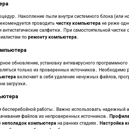
ера
цедур․ Накопление пыли внутри системного блока (или но
Рекомендуется проводить
чистку компьютера
не реже одно
и антистатические салфетки․ При самостоятельной чистке 
циалистам по
ремонту компьютера
․
омпьютера
ярное обновление, установку антивирусного программного
ляться только из проверенных источников․ Необходимо 
ьютера
включает в себя удаление ненужных файлов, прогр
и загрузки․
пьютера
и бесперебойной работы․ Важно использовать надежный а
качивания файлов из непроверенных источников․
Профила
е неполадок компьютера
на ранних стадиях․
Настройка 