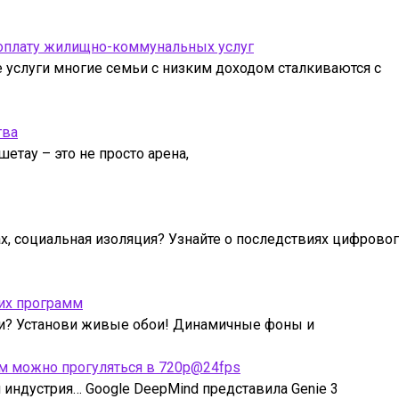
 оплату жилищно-коммунальных услуг
услуги многие семьи с низким доходом сталкиваются с
тва
етау – это не просто арена,
ах, социальная изоляция? Узнайте о последствиях цифрово
их программ
ми? Установи живые обои! Динамичные фоны и
рым можно прогуляться в 720p@24fps
индустрия… Google DeepMind представила Genie 3