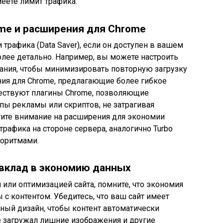
еете лимит трафика.
ome и расширения для Chrome
рафика (Data Saver), если он доступен в вашем
более детально. Например, вы можете настроить
вания, чтобы минимизировать повторную загрузку
ния для Chrome, предлагающие более гибкое
ествуют плагины Chrome, позволяющие
пы рекламы или скриптов, не затрагивая
тите внимание на расширения для экономии
рафика на стороне сервера, аналогично Turbo
горитмами.
 вклад в экономию данных
 или оптимизацией сайта, помните, что экономия
 с контентом. Убедитесь, что ваш сайт имеет
ный дизайн, чтобы контент автоматически
е загружал лишние изображения и другие